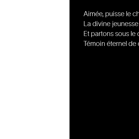
Aimée, puisse le c
La divine jeunesse
Et partons sous le 
Témoin éternel de 