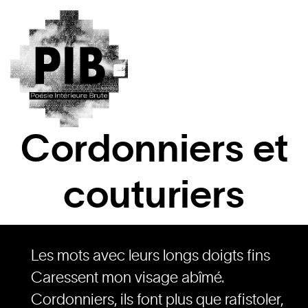
Cordonniers et
couturiers
Les mots avec leurs longs doigts fins
Caressent mon visage abîmé.
Cordonniers, ils font plus que rafistoler,