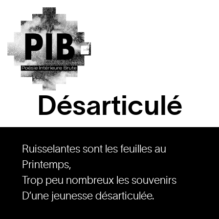
Désarticulé
Ruisselantes sont les feuilles au
Printemps,
Trop peu nombreux les souvenirs
D’une jeunesse désarticulée.