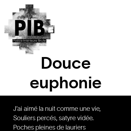
Douce
euphonie
J’ai aimé la nuit comme une vie,
Souliers percés, satyre vidée.
Poches pleines de lauriers