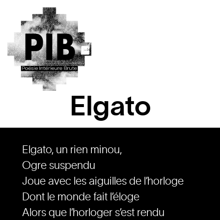
Elgato
Elgato, un rien minou,
Ogre suspendu
Joue avec les aiguilles de l’horloge
Dont le monde fait l’éloge
Alors que l’horloger s’est rendu