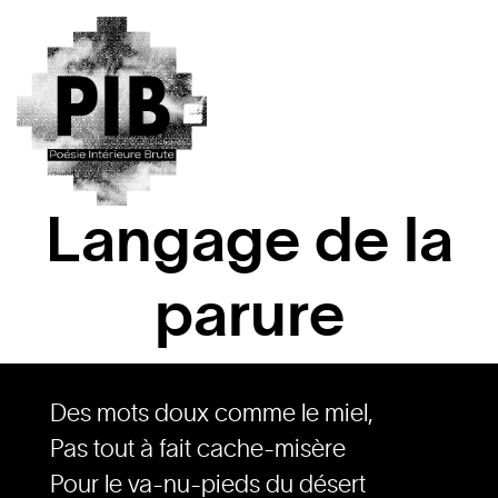
Langage de la
parure
Des mots doux comme le miel,
Pas tout à fait cache-misère
Pour le va-nu-pieds du désert