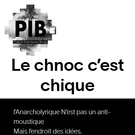
Le chnoc c’est
chique
l’Anarcholyrique N’est pas un anti-
moustique
Mais l’endroit des idées.