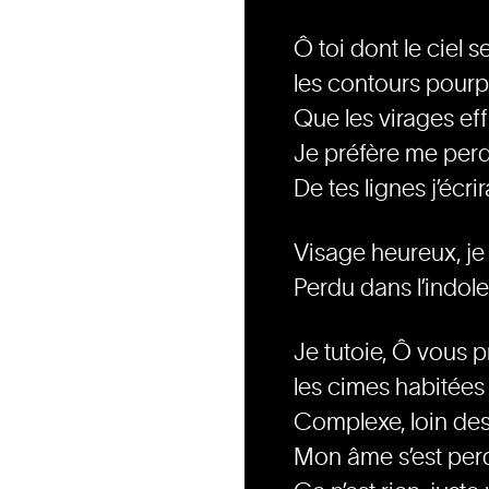
Ô toi dont le ciel 
les contours pourp
Que les virages ef
Je préfère me perd
De tes lignes j’écri
Visage heureux, je 
Perdu dans l’indol
Je tutoie, Ô vous p
les cimes habitées
Complexe, loin des 
Mon âme s’est per