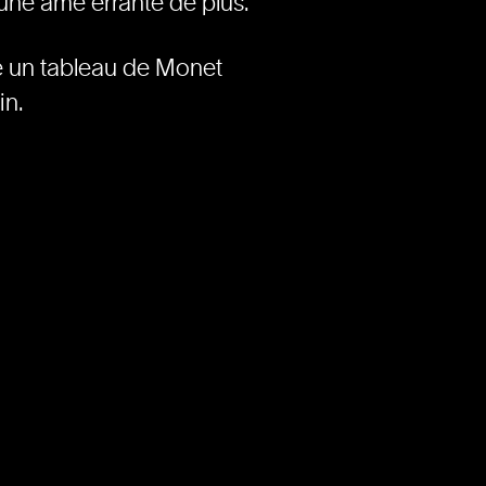
e une âme errante de plus.
e un tableau de Monet
in.