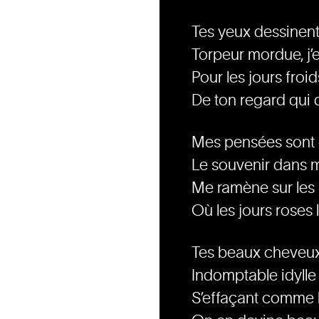
Tes yeux dessinent
Torpeur mordue, j’
Pour les jours froi
De ton regard qui 
Mes pensées sont c
Le souvenir dans 
Me ramène sur les 
Où les jours roses 
Tes beaux cheveux
Indomptable idylle 
S’effaçant comme l