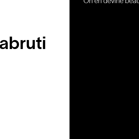
On en devine beau
abruti