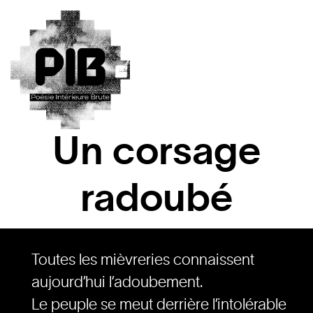
Un corsage
radoubé
Toutes les mièvreries connaissent
aujourd’hui l’adoubement.
Le peuple se meut derrière l’intolérable